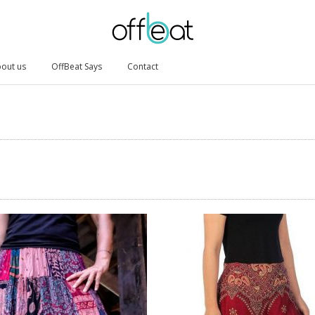
out us
OffBeat Says
Contact