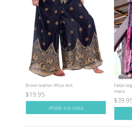
Brown leather Africa skirt
Falda la
mano
$19.95
$39.9
Añadir a la cesta