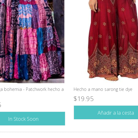
rga bohemia - Patchwork hecho a
Hecho a mano sarong tie dye
$19.95
5
Añadir a la cesta
In Stock Soon