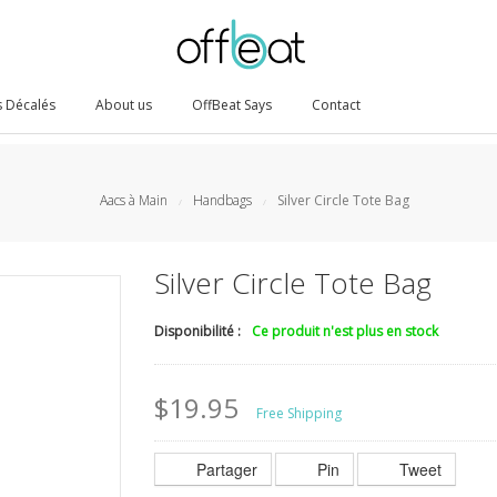
 Décalés
About us
OffBeat Says
Contact
Aacs à Main
Handbags
Silver Circle Tote Bag
/
/
Silver Circle Tote Bag
Disponibilité :
Ce produit n'est plus en stock
$19.95
Free Shipping
Partager
Pin
Tweet