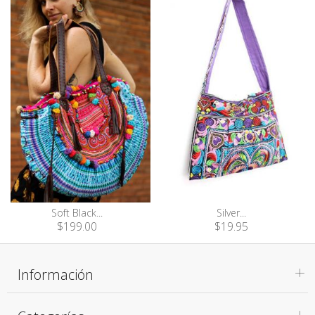
Soft Black...
Silver...
$199.00
$19.95
Información