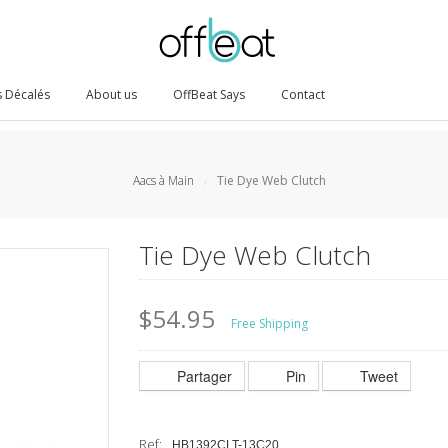
 Décalés
About us
OffBeat Says
Contact
Aacs à Main
Tie Dye Web Clutch
/
Tie Dye Web Clutch
$54.95
Free Shipping
Partager
Pin
Tweet
Ref:
HB1392CLT-13C20