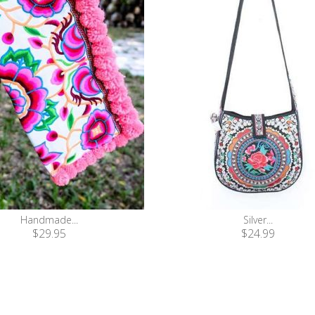
Handmade...
Silver...
$29.95
$24.99