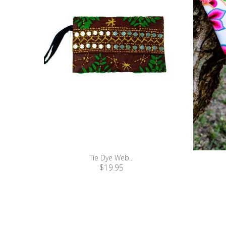
Tie Dye Web...
$19.95