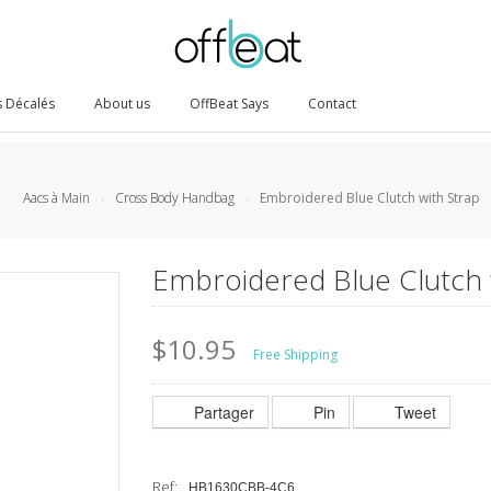
 Décalés
About us
OffBeat Says
Contact
Aacs à Main
Cross Body Handbag
Embroidered Blue Clutch with Strap
/
/
Embroidered Blue Clutch 
$10.95
Free Shipping
Partager
Pin
Tweet
Ref:
HB1630CBB-4C6