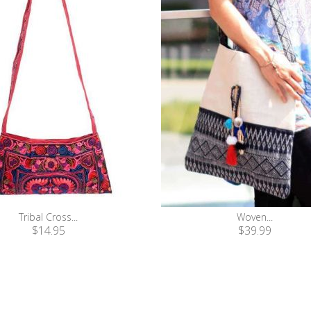
Tribal Cross...
Woven...
$14.95
$39.99