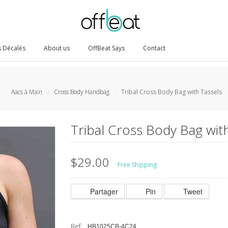
 Décalés
About us
OffBeat Says
Contact
Aacs à Main
Cross Body Handbag
Tribal Cross Body Bag with Tassels
/
/
Tribal Cross Body Bag wit
$29.00
Free Shipping
Partager
Pin
Tweet
Ref:
HB1025CB-4C24