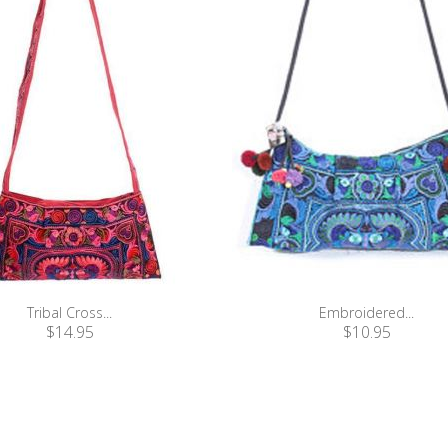
Tribal Cross...
Embroidered...
$14.95
$10.95