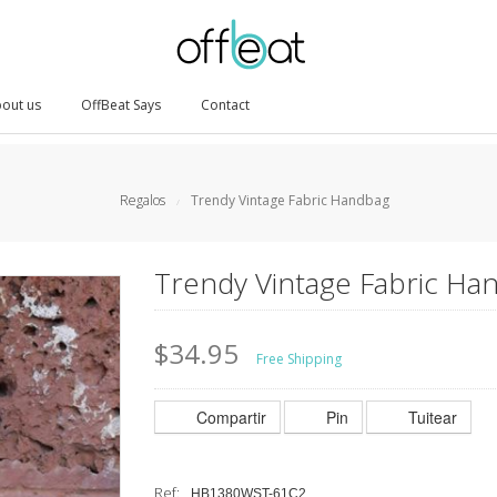
out us
OffBeat Says
Contact
Regalos
Trendy Vintage Fabric Handbag
/
Trendy Vintage Fabric Ha
$34.95
Free Shipping
Compartir
Pin
Tuitear
Ref:
HB1380WST-61C2