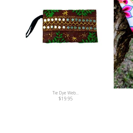
Tie Dye Web...
$19.95