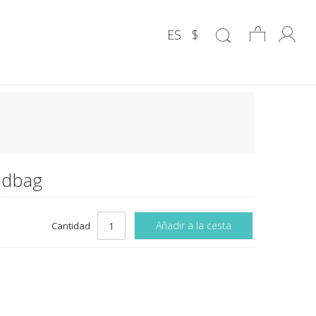
ES
$
ndbag
Añadir a la cesta
Cantidad